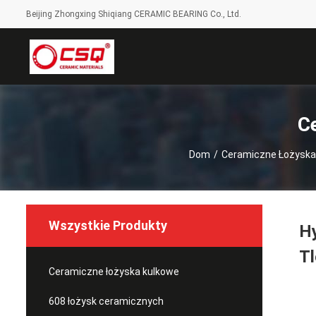
Beijing Zhongxing Shiqiang CERAMIC BEARING Co., Ltd.
C
Dom
/
Ceramiczne Łożyska
Wszystkie Produkty
H
Tl
Ceramiczne łożyska kulkowe
608 łożysk ceramicznych