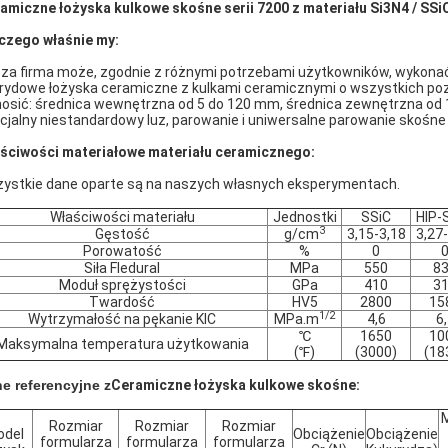
amiczne łożyska kulkowe skośne serii 7200 z materiału Si3N4 / SSi
czego właśnie my:
za firma może, zgodnie z różnymi potrzebami użytkowników, wykonać
rydowe łożyska ceramiczne z kulkami ceramicznymi o wszystkich po
osić: średnica wewnętrzna od 5 do 120 mm, średnica zewnętrzna od 
cjalny niestandardowy luz, parowanie i uniwersalne parowanie skośne
ściwości materiałowe materiału ceramicznego:
ystkie dane oparte są na naszych własnych eksperymentach.
Właściwości materiału
Jednostki
SSiC
HIP-S
3
Gęstość
g/cm
3,15-3,18
3,27
Porowatość
%
0
Siła Fledural
MPa
550
8
Moduł sprężystości
GPa
410
3
Twardość
HV5
2800
15
1/2
Wytrzymałość na pękanie KIC
MPa.m
4,6
6
℃
1650
10
Maksymalna temperatura użytkowania
(℉)
(3000)
(18
e referencyjne z
Ceramiczne łożyska kulkowe skośne:
Rozmiar
Rozmiar
Rozmiar
odel
Obciążenie
Obciążenie
formularza
formularza
formularza