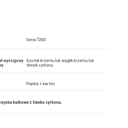
Seria 7200
ał wyścigowy
Azotek krzemu lub węglik krzemu lub
wy
tlenek cyrkonu
Pianka + karton
ożyska kulkowe z tlenku cyrkonu
,