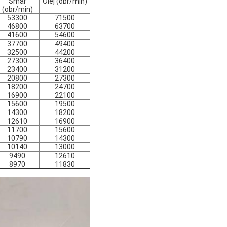
Smar
Olej (obr/min)
(obr/min)
53300
71500
46800
63700
41600
54600
37700
49400
32500
44200
27300
36400
23400
31200
20800
27300
18200
24700
16900
22100
15600
19500
14300
18200
12610
16900
11700
15600
10790
14300
10140
13000
9490
12610
8970
11830