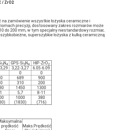
C / ZrO2
 na zamówienie wszystkie łożyska ceramiczne i
ziomach precyzji, dostosowany zakres rozmiarów może
10 do 200 mm, w tym specjalny niestandardowy rozmiar,
 szybkobieżne, superszybkie łożyska z kulką ceramiczną
i
N
GPS-Si
N
HIP-ZrO
3
4
3
4
2
-3,29
3,22-3,27
6.05-6.09
0
0
0
30
689
900
10
310
200
80
1450
1300
,1
5,7
8-11
00
1000
380
30)
(1830)
(716)
Maksymalna
prędkość
Maks.Prędkość