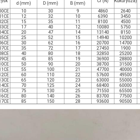
żysk
Cr (N)
Kukurydza)
d (mm)
D (mm)
B (mm)
00CE
10
30
9
4860
2640
01CE
12
32
10
6390
3450
02CE
15
35
11
8100
4500
03CE
17
40
12
10080
5750
04CE
20
47
14
13140
8150
05CE
25
52
15
14940
10200
06CE
30
62
16
20700
14700
07CE
35
72
17
27450
1900
08CE
40
80
18
32850
25200
09CE
45
85
19
36900
28800
10CE
50
90
20
38700
31500
11CE
55
100
21
47700
40000
12CE
60
110
22
57600
49500
13CE
65
120
23
63000
55000
14CE
70
125
24
68400
60000
15CE
75
130
25
71550
65500
16CE
80
140
26
83700
77500
17CE
85
150
28
93600
90500