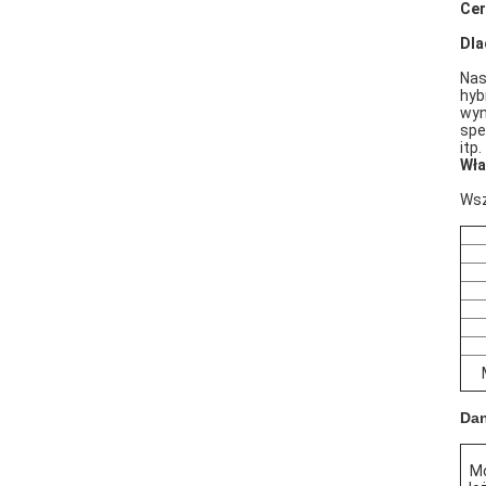
Cer
Dla
Nas
hyb
wyn
spe
itp.
Wła
Wsz
Dan
M