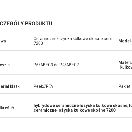
CZEGÓŁY PRODUKTU
Ceramiczne łożyska kulkowe skośne serii
zwa
Model
7200
Materi
cyzja
P6/ABEC3 do P4/ABEC7
i kulko
Roberta
żyska ceramiczne są bardzo
eriał klatki
Peek//PFA
Pakiet
jne, dobrej jakości i niedrogie.
racujemy od wielu lat.
hybrydowe ceramiczne łożyska kulkowe skośne
,
ł
kreślić
ceramiczne łożyska kulkowe skośne 7200