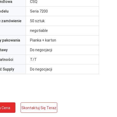
ndlowa
CSQ
odelu
Seria 7200
e zamówienie
50 sztuk
negotiable
y pakowania
Pianka + karton
tawy
Do negocjacji
łatności
T/T
ć Supply
Do negocjacji
a Cena
Skontaktuj Się Teraz