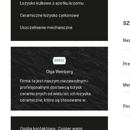
Łożysko kulkowe z azotku krzemu
Ceramiczne łożysko cyrkonowe
SZ
Uszczelnienie mechaniczne
Na
Pre
Olga Weinberg
Firma ta jest naszym niezawodnym i
Ich ło
Mat
profesjonalnym dostawcą łożysk
precyzy
ceramicznych od wielu lat, ich łożyska
Współp
ceramiczne, które są stosowane w
Pod
naszej pompie są dobrej jakości.
Osoba kontaktowa :
Cooper wang