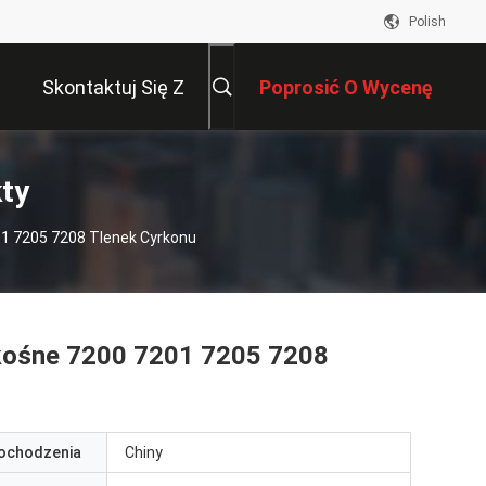
Polish
Skontaktuj Się Z
Poprosić O Wycenę
Nami
ty
1 7205 7208 Tlenek Cyrkonu
kośne 7200 7201 7205 7208
pochodzenia
Chiny