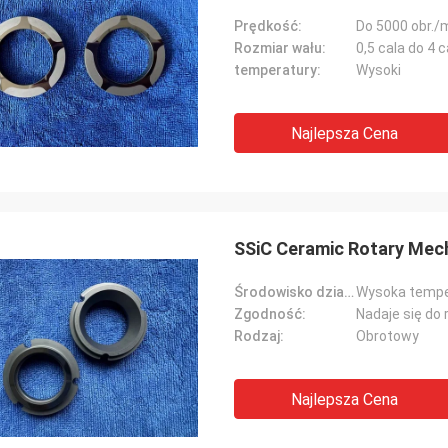
Prędkość:
Do 5000 obr./
Rozmiar wału:
0,5 cala do 4 c
temperatury:
Wysoki
Najlepsza Cena
SSiC Ceramic Rotary Mecha
Środowisko działania:
Wysoka temper
Zgodność:
Nadaje się do
Rodzaj:
Obrotowy
Najlepsza Cena