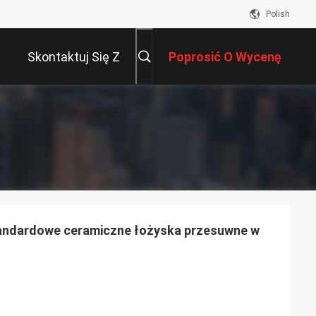
Polish
Skontaktuj Się Z
Poprosić O Wycenę
Nami
tandardowe ceramiczne łożyska przesuwne w