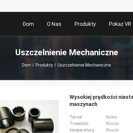
Dom
O Nas
Produkty
Pokaz VR
Uszczelnienie Mechaniczne
Dom
/
Produkty
/
Uszczelnienie Mechaniczne
Wysokiej prędkości nies
maszynach
Tarcie:
Niskie
Trwałość:
Wysoki
temperatury:
Wysoki