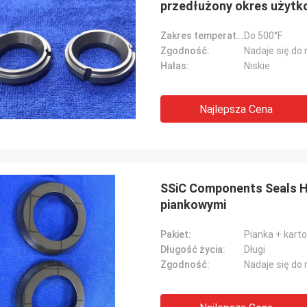
przedłużony okres użytko
Zakres temperatury:
Do 500°F
Zgodność:
Nadaje się do
Hałas:
Niskie
Najlepsza Cena
SSiC Components Seals H
piankowymi
Pakiet:
Pianka + kart
Długość życia:
Długi
Zgodność:
Nadaje się do