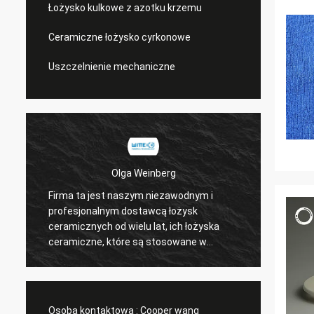
Łożysko kulkowe z azotku krzemu
Ceramiczne łożysko cyrkonowe
Uszczelnienie mechaniczne
Olga Weinberg
Firma ta jest naszym niezawodnym i
Ich ło
profesjonalnym dostawcą łożysk
precyzy
ceramicznych od wielu lat, ich łożyska
Współp
ceramiczne, które są stosowane w
naszej pompie są dobrej jakości.
Osoba kontaktowa :
Cooper wang