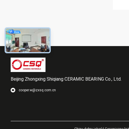
Beijing Zhongxing Shiqiang CERAMIC BEARING Co., Ltd.
cooper.w@zxsq.com.cn