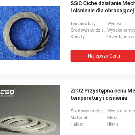
SSiC Ciche działanie Mec
i ciśnienie dla obracające
temperatury:
Wysoki
Środowisko działania:
Wysoka temper
Koszty:
Przystępna c
Najlepsza Cena
Roberta
żyska ceramiczne są bardzo
ZrO2 Przystępna cena Me
jne, dobrej jakości i niedrogie.
temperatury i ciśnienia
racujemy od wielu lat.
Środowisko działania:
Wysoka temper
Materiał:
Metal
Hałas:
Niskie