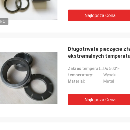
Najlepsza Cena
DEO
Długotrwałe pieczęcie z
ekstremalnych temperatur 
Zakres temperatury:
Do 500°F
temperatury:
Wysoki
Materiał:
Metal
Najlepsza Cena