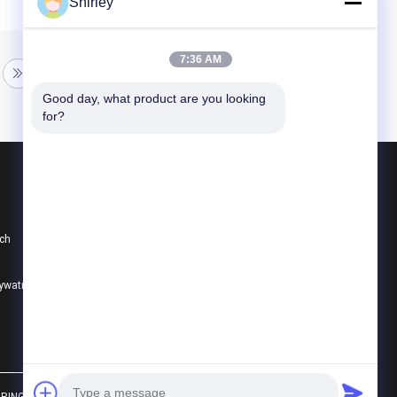
Shirley
7:36 AM
Good day, what product are you looking 
for?
Produkty
Ceramiczne łożyska kulkowe
ch
608 łożysk ceramicznych
Hybrydowe łożyska ceramiczne
rywatności
Wszystkie kategorie