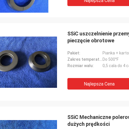
Najlepsza Cena
SSiC uszczelnienie prze
pieczęcie obrotowe
Pakiet:
Pianka + kart
Zakres temperatury:
Do 500°F
Rozmiar wału:
0,5 cala do 4 c
Najlepsza Cena
SSiC Mechaniczne polerow
dużych prędkości