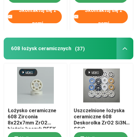
Skontaktuj się z
Skontaktuj się z
nami
nami
608 łożysk ceramicznych
(37)
Łożysko ceramiczne
Uszczelnione łożyska
608 Zirconia
ceramiczne 608
8x22x7mm ZrO2
Deskorolka ZrO2 Si3N4
bieżnie koszyk PEEK
SSiC
ABEC3