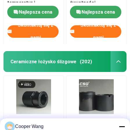
temperatur i
żywotności
odporności na korozję
Najlepsza cena
Najlepsza cena
Skontaktuj się z
Skontaktuj się z
nami
nami
Ceramiczne łożysko ślizgowe
(202)
Pompy Producenci
Wysokotemperaturowe
ceramicznych łożysk
ceramiczne łożysko
Cooper Wang