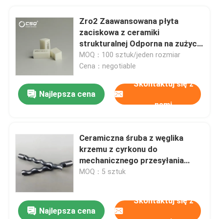
Zro2 Zaawansowana płyta
zaciskowa z ceramiki
strukturalnej Odporna na zużycie
podpora podporowa
MOQ：100 sztuk/jeden rozmiar
Cena：negotiable
Skontaktuj się z
Najlepsza cena
nami
Ceramiczna śruba z węglika
krzemu z cyrkonu do
mechanicznego przesyłania
syropu błotnego
MOQ：5 sztuk
Skontaktuj się z
Najlepsza cena