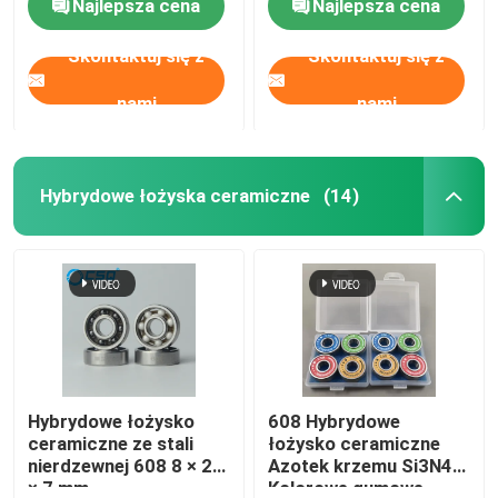
Najlepsza cena
Najlepsza cena
Skontaktuj się z
Skontaktuj się z
nami
nami
Hybrydowe łożyska ceramiczne
(14)
Hybrydowe łożysko
608 Hybrydowe
ceramiczne ze stali
łożysko ceramiczne
nierdzewnej 608 8 × 22
Azotek krzemu Si3N4
× 7 mm
Kolorowe gumowe