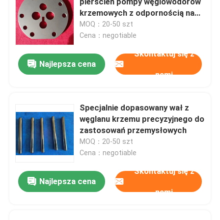
pierścień pompy węglowodorów
krzemowych z odpornością na
korozję i stabilnością termiczną
MOQ：20-50 szt
Hybrydowe łożyska ceramiczne
dla pomp przemysłowych
Cena：negotiable
Skontaktuj się z
Łoże z węglowodorów krzemowych
Najlepsza cena
nami
Ceramiczne łożysko ślizgowe
Specjalnie dopasowany wał z
węglanu krzemu precyzyjnego do
Ceramiczne łożyska wałeczkowe
zastosowań przemysłowych
MOQ：20-50 szt
Ceramiczne łożysko oporowe
Cena：negotiable
Skontaktuj się z
Najlepsza cena
Zaawansowana ceramika strukturalna
nami
Kulka z azotku krzemu