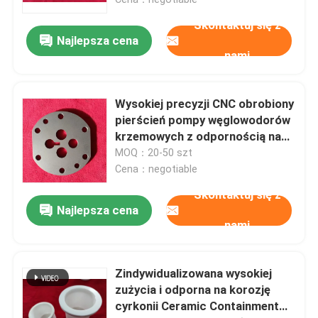
Skontaktuj się z
Najlepsza cena
nami
Wysokiej precyzji CNC obrobiony
pierścień pompy węglowodorów
krzemowych z odpornością na
korozję i stabilnością termiczną
MOQ：20-50 szt
dla pomp przemysłowych
Cena：negotiable
Skontaktuj się z
Najlepsza cena
Dom
nami
Produkty
Zindywidualizowana wysokiej
zużycia i odporna na korozję
cyrkonii Ceramic Containment
Pokaz VR