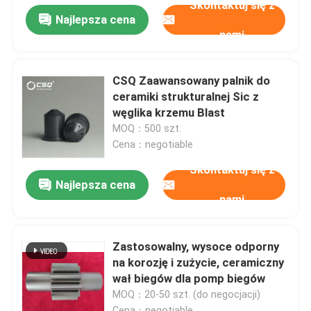
Skontaktuj się z
Najlepsza cena
nami
CSQ Zaawansowany palnik do
ceramiki strukturalnej Sic z
węglika krzemu Blast
MOQ：500 szt.
Cena：negotiable
Skontaktuj się z
Najlepsza cena
nami
Zastosowalny, wysoce odporny
na korozję i zużycie, ceramiczny
wał biegów dla pomp biegów
MOQ：20-50 szt. (do negocjacji)
Cena：negotiable