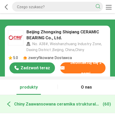
Beijing Zhongxing Shiqiang CERAMIC
BEARING Co., Ltd.
No. A38#, Weishanzhuang Industry Zone,
Daxing District ,Beijing, China,Chiny
5.0
zweryfikowane Dostawca
Skontaktuj się z
Zadzwoń teraz
nami
produkty
O nas
Chiny Zaawansowana ceramika strukturalna
(60)