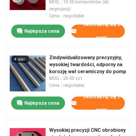
Shell dla zastosowań o wysokiej
MOQ：10-50 komputerów (do
temperaturze
negocjacji)
Cena：negotiable
O nas
Skontaktuj się z
Najlepsza cena
Wycieczka po fabryce
nami
Kontrola jakości
Zindywidualizowany precyzyjny,
wysokiej twardości, odporny na
korozję wał ceramiczny do pomp
Skontaktuj się z nami
MOQ：20-50 szt
Cena：negotiable
Poprosić o wycenę
Skontaktuj się z
Najlepsza cena
nami
Ceramiczne łożyska kulkowe
Wysokiej precyzji CNC obrobiony
608 łożysk ceramicznych