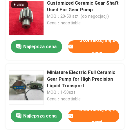
Customized Ceramic Gear Shaft
Used For Gear Pump
Kulka z węglika krzemu
MOQ：20-50 szt. (do negocjacji)
Cena：negotiable
Kulka ceramiczna z cyrkonu
Skontaktuj się z
Najlepsza cena
Łożyska kulkowe z węglika krzemu
nami
Łożysko kulkowe z azotku krzemu
Miniature Electric Full Ceramic
Gear Pump for High Precision
Liquid Transport
Ceramiczne łożysko cyrkonowe
MOQ：1-50szt
Cena：negotiable
Uszczelnienie mechaniczne
Skontaktuj się z
Najlepsza cena
nami