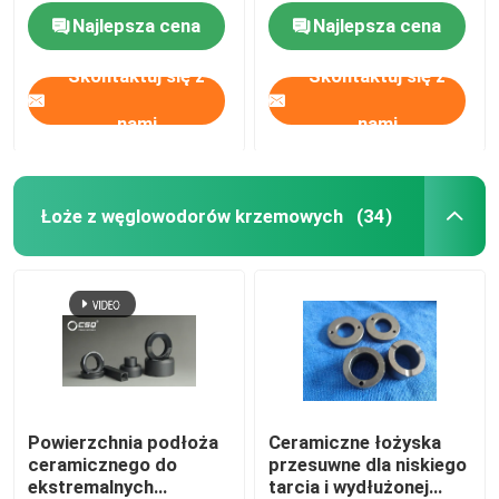
uszczelki
Najlepsza cena
Najlepsza cena
Skontaktuj się z
Skontaktuj się z
nami
nami
Łoże z węglowodorów krzemowych
(34)
Powierzchnia podłoża
Ceramiczne łożyska
ceramicznego do
przesuwne dla niskiego
ekstremalnych
tarcia i wydłużonej